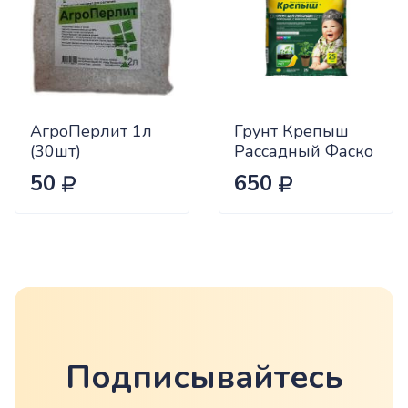
АгроПерлит 1л
Грунт Крепыш
(30шт)
Рассадный Фаско
25л
50
650
Подписывайтесь