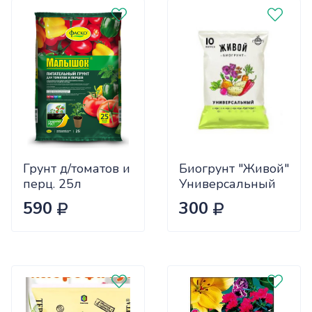
Грунт д/томатов и
Биогрунт "Живой"
перц. 25л
Универсальный
Малышок ФАСКО
10л "СЗТК" (200)
590
300
(1/60)