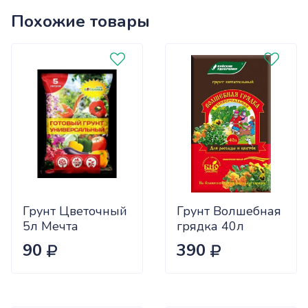
Похожие товары
Грунт Цветочный
Грунт Волшебная
5л Мечта
грядка 40л
Ботаника
Универсал БХЗ
90
390
(5/10/420/440)
х40