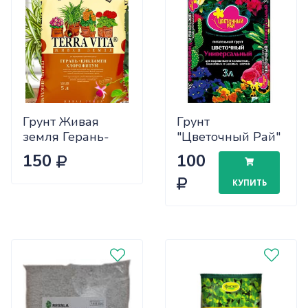
Грунт Живая
Грунт
земля Герань-
"Цветочный Рай"
цикламен-
Цветочный 3л
150
100
хлорофитум 5л
БХЗ х6/540
(5шт)
КУПИТЬ