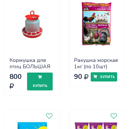
Миска и поилка/
Автопоилка для
кошек и собак
Кормушка для
Ракушка морская
птиц БОЛЬШАЯ
1кг (по 10шт)
МилихПластик
800
90
КУПИТЬ
КУПИТЬ