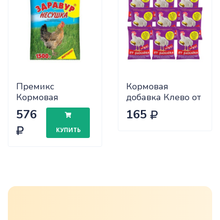
Премикс
Кормовая
Кормовая
добавка Клево от
добавка Здравур
расклева для
576
165
Несушка
птицы 500г, 9
"ВашеХозяйство",
штук
КУПИТЬ
для домашних
птиц, 1,5кг