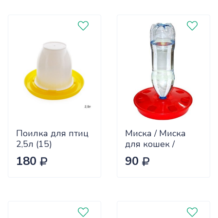
Поилка для птиц
Миска / Миска
2,5л (15)
для кошек /
Миска с бутылкой
180
90
/ Миска для
кошек
автоматическая /
Цвет голубой /
Кормушка /